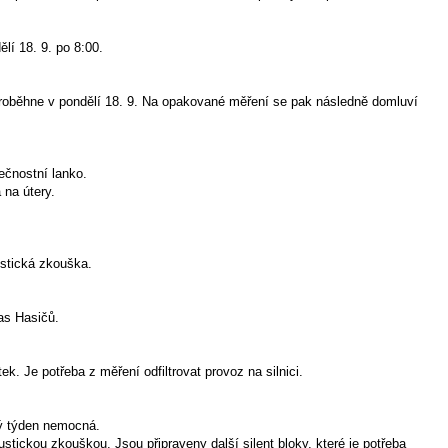
lí 18. 9. po 8:00.
proběhne v pondělí 18. 9. Na opakované měření se pak následně domluví
pečnostní lanko.
 na útery.
ustická zkouška.
as Hasičů.
. Je potřeba z měření odfiltrovat provoz na silnici.
hý týden nemocná.
stickou zkouškou. Jsou připraveny další silent bloky, které je potřeba