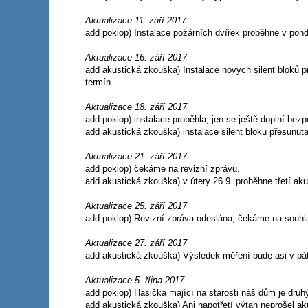
Aktualizace 11. září 2017
add poklop) Instalace požárních dvířek proběhne v pondě
Aktualizace 16. září 2017
add akustická zkouška) Instalace novych silent bloků 
termín.
Aktualizace 18. září 2017
add poklop) instalace proběhla, jen se ještě doplní bez
add akustická zkouška) instalace silent bloku přesunuta
Aktualizace 21. září 2017
add poklop) čekáme na revizní zprávu.
add akustická zkouška) v útery 26.9. proběhne třetí ak
Aktualizace 25. září 2017
add poklop) Revizní zpráva odeslána, čekáme na souhl
Aktualizace 27. září 2017
add akustická zkouška) Výsledek měření bude asi v pátek
Aktualizace 5. října 2017
add poklop) Hasička mající na starosti náš dům je dru
add akustická zkouška) Ani napotřetí výtah neprošel aku