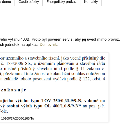
ie domu
Časté otázky
Energetický průkaz
Kontakty
ého výtahu 400B. Proto byl pověřen servis, aby jej uvedl mimo provoz.
ch jednotek na aplikaci
Domovník
.
j. 10109/17/2300/1165/To