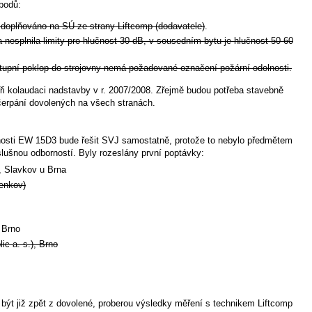
 bodů:
 doplňováno na SÚ ze strany Liftcomp (dodavatele)
.
a nesplnila limity pro hlučnost 30 dB, v sousedním bytu je hlučnost 50-60
stupní poklop do strojovny nemá požadované označení požární odolnosti.
ři kolaudaci nadstavby v r. 2007/2008. Zřejmě budou potřeba stavebně
 čerpání dovolených na všech stranách.
olnosti EW 15D3 bude řešit SVJ samostatně, protože to nebylo předmětem
lušnou odborností. Byly rozeslány první poptávky:
, Slavkov u Brna
venkov)
 Brno
c a. s.), Brno
být již zpět z dovolené, proberou výsledky měření s technikem Liftcomp