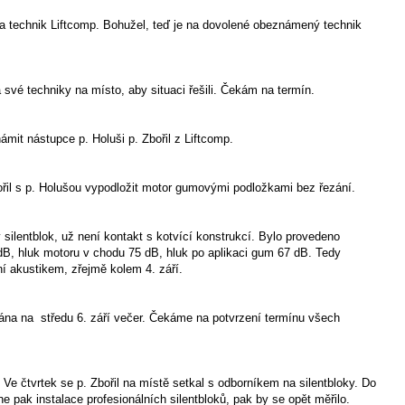
 a technik Liftcomp. Bohužel, teď je na dovolené obeznámený technik
vé techniky na místo, aby situaci řešili. Čekám na termín.
mit nástupce p. Holuši p. Zbořil z Liftcomp.
řil s p. Holušou vypodložit motor gumovými podložkami bez řezání.
ilentblok, už není kontakt s kotvící konstrukcí. Bylo provedeno
0dB, hluk motoru v chodu 75 dB, hluk po aplikaci gum 67 dB. Tedy
ní akustikem, zřejmě kolem 4. září.
ána na středu 6. září večer. Čekáme na potvrzení termínu všech
e čtvrtek se p. Zbořil na místě setkal s odborníkem na silentbloky. Do
 pak instalace profesionálních silentbloků, pak by se opět měřilo.