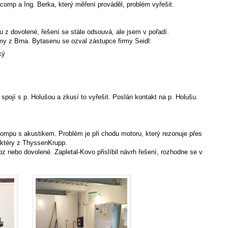
tcomp a Ing. Berka, který měření prováděl, problém vyřešit.
u z dovolené, řešení se stále odsouvá, ale jsem v pořadí.
my z Brna. Bytasenu se ozval zástupce firmy Seidl:
ký
 spojí s p. Holušou a zkusí to vyřešit. Poslán kontakt na p. Holušu.
compu s akustikem. Problém je při chodu motoru, který rezonuje přes
ruktéry z ThyssenKrupp.
oz nebo dovolené. Zapletal-Kovo přislíbil návrh řešení, rozhodne se v