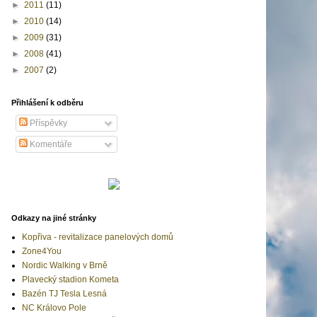
►
2011
(11)
►
2010
(14)
►
2009
(31)
►
2008
(41)
►
2007
(2)
Přihlášení k odběru
Příspěvky
Komentáře
Odkazy na jiné stránky
Kopřiva - revitalizace panelových domů
Zone4You
Nordic Walking v Brně
Plavecký stadion Kometa
Bazén TJ Tesla Lesná
NC Královo Pole