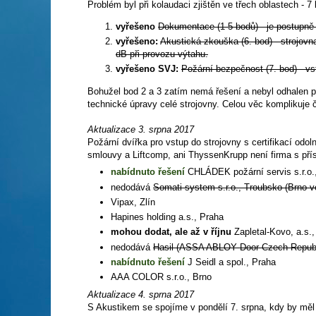
Problém byl při kolaudaci zjištěn ve třech oblastech - 7
vyřešeno
Dokumentace (1-5 bodů) - je postupně
vyřešeno:
Akustická zkouška (6. bod) - strojovn
dB při provozu výtahu.
vyřešeno SVJ:
Požární bezpečnost (7. bod) - v
Bohužel bod 2 a 3 zatím nemá řešení a nebyl odhalen p
technické úpravy celé strojovny. Celou věc komplikuje
Aktualizace 3. srpna 2017
Požární dvířka pro vstup do strojovny s certifikací od
smlouvy a Liftcomp, ani ThyssenKrupp není firma s přís
nabídnuto řešení
CHLÁDEK požární servis s.r.o.
nedodává
Somati system s.r.o., Troubsko (Brno-
Vipax, Zlín
Hapines holding a.s., Praha
mohou dodat, ale až v říjnu
Zapletal-Kovo, a.s.,
nedodává
Hasil (ASSA ABLOY Door Czech Republi
nabídnuto řešení
J Seidl a spol., Praha
AAA COLOR s.r.o., Brno
Aktualizace 4. sprna 2017
S Akustikem se spojíme v pondělí 7. srpna, kdy by měl 