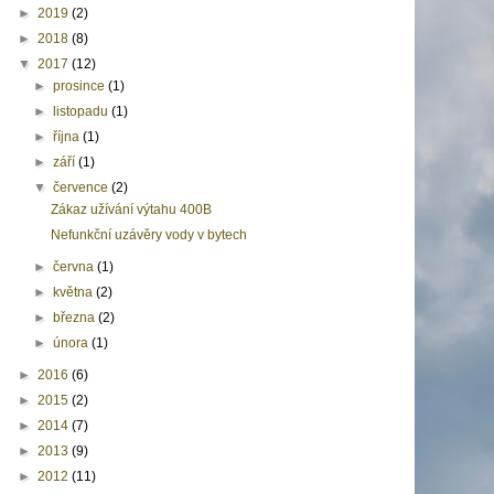
►
2019
(2)
►
2018
(8)
▼
2017
(12)
►
prosince
(1)
►
listopadu
(1)
►
října
(1)
►
září
(1)
▼
července
(2)
Zákaz užívání výtahu 400B
Nefunkční uzávěry vody v bytech
►
června
(1)
►
května
(2)
►
března
(2)
►
února
(1)
►
2016
(6)
►
2015
(2)
►
2014
(7)
►
2013
(9)
►
2012
(11)