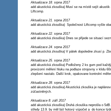
Aktualizace 18. srpna 2017
add akustická zkouška) Musí se na místě sejít akustik
Liftcomp.
Aktualizace 21. srpna 2017
add akustická zkouška) Společnost Liftcomp vyšle oba s
Aktualizace 22. srpna 2017
add akustická zkouška) Dnes se přijede se situací sezná
Aktualizace 24. srpna 2017
add akustická zkouška) V pátek dopoledne zkusí p. Zbo
Aktualizace 25. srpna 2017
add akustická zkouška) Podloženy 2 ks gum pod každý s
provizorní měření hluku na podlaze strojovny v klidu 6
zlepšení nastalo. Další krok, opakovane kontrolní měře
Aktualizace 28. srpna 2017
add akustická zkouška) Akustická zkouška je naplánov
zúčastněných.
Aktualizace 8. září 2017
add akustická zkouška) Druhá zkouška neprošla o 5dB. V
středy 13.9. by měl být hotový výpočet a do konce týdne