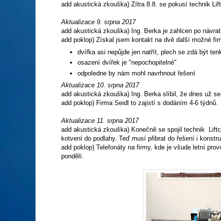
add akustická zkouška) Zítra 8.8. se pokusí technik Lif
Aktualizace 9. srpna 2017
add akustická zkouška) Ing. Berka je zahlcen po návrat
add poklop) Získal jsem kontakt na dvě další možné fir
dvířka asi nepůjde jen natřít, plech se zdá být ten
osazení dvířek je "nepochopitelné"
odpoledne by nám mohl navrhnout řešení
Aktualizace 10. srpna 2017
add akustická zkouška) Ing. Berka slíbil, že dnes už se
add poklop) Firma Seidl to zajistí s dodáním 4-6 týdnů.
Aktualizace 11. srpna 2017
add akustická zkouška) Konečně se spojil technik Lift
kotvení do podlahy. Teď musí přibrat do řešení i konst
add poklop) Telefonáty na firmy, kde je všude letní prov
pondělí.