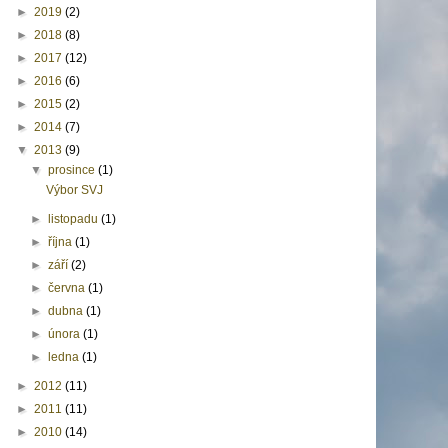
►
2019
(2)
►
2018
(8)
►
2017
(12)
►
2016
(6)
►
2015
(2)
►
2014
(7)
▼
2013
(9)
▼
prosince
(1)
Výbor SVJ
►
listopadu
(1)
►
října
(1)
►
září
(2)
►
června
(1)
►
dubna
(1)
►
února
(1)
►
ledna
(1)
►
2012
(11)
►
2011
(11)
►
2010
(14)