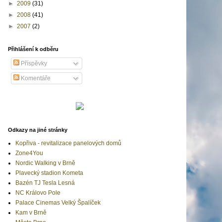
►
2009
(31)
►
2008
(41)
►
2007
(2)
Přihlášení k odběru
Příspěvky
Komentáře
Odkazy na jiné stránky
Kopřiva - revitalizace panelových domů
Zone4You
Nordic Walking v Brně
Plavecký stadion Kometa
Bazén TJ Tesla Lesná
NC Královo Pole
Palace Cinemas Velký Špalíček
Kam v Brně