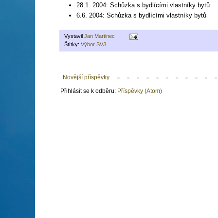
28.1. 2004: Schůzka s bydlícími vlastníky bytů
6.6. 2004: Schůzka s bydlícími vlastníky bytů
Vystavil
Jan Martinec
Štítky:
Výbor SVJ
Novější příspěvky
Přihlásit se k odběru:
Příspěvky (Atom)