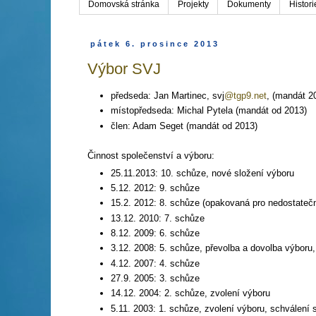
Domovská stránka
Projekty
Dokumenty
Histor
pátek 6. prosince 2013
Výbor SVJ
předseda: Jan Martinec, svj
@tgp9.net
, (mandát 2
místopředseda: Michal Pytela (mandát od 2013)
člen: Adam Seget (mandát od 2013)
Činnost společenství a výboru:
25.11.2013: 10. schůze, nové složení výboru
5.12. 2012: 9. schůze
15.2. 2012: 8. schůze (opakovaná pro nedostatečn
13.12. 2010: 7. schůze
8.12. 2009: 6. schůze
3.12. 2008: 5. schůze, převolba a dovolba výbor
4.12. 2007: 4. schůze
27.9. 2005: 3. schůze
14.12. 2004: 2. schůze, zvolení výboru
5.11. 2003: 1. schůze, zvolení výboru, schválení 